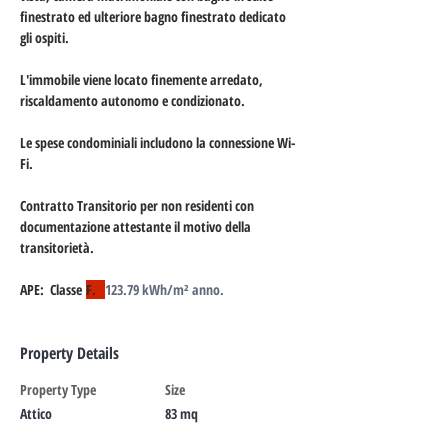
finestrato ed ulteriore bagno finestrato dedicato 
gli ospiti.
L'immobile viene locato finemente arredato, 
riscaldamento autonomo e condizionato.
Le spese condominiali includono la connessione Wi-
Fi.
Contratto Transitorio per non residenti con 
documentazione attestante il motivo della 
transitorietà.
APE:  Classe
F.   
123.79 kWh/m² anno.
Property Details
Property Type
Size
Attico
83 mq