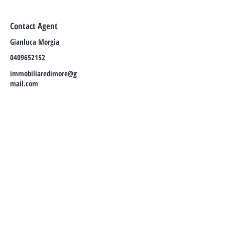
Contact Agent
Gianluca Morgia
0409652152
immobiliaredimore@g
mail.com
CONTATTA I NOSTRI AGENTI:
Tel:
+39 040 96 52 152
Email:
immobiliaredimore@gmail.com
P.IVA
01360000325
Via Diaz, 3