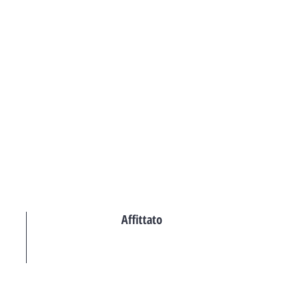
TATTI
AGENTI
Affittato