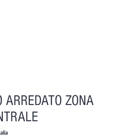
HOME
VENDITE
AFFITTI
CON
 ARREDATO ZONA
NTRALE
alia