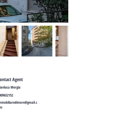
ontact Agent
ianluca Morgia
409652152
mmobiliaredimore@gmail.c
m