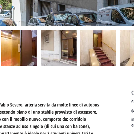
C
G
Fabio Severo, arteria servita da molte linee di autobus 
0
l secondo piano di uno stabile provvisto di ascensore, 
con il mobilio nuovo, composto da: corridoio 
i
o
re stanze ad uso singolo (di cui una con balcone), 
ppartamento è ideale per 3 studenti universitari.Le 