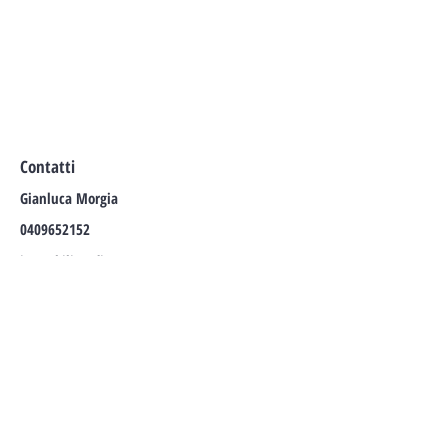
Contatti
Gianluca Morgia
0409652152
immobiliaredimore@g
mail.com
CONTATTA I NOSTRI AGENTI:
Tel:
+39 040 96 52 152
Email:
immobiliaredimore@gmail.com
P.IVA
01360000325