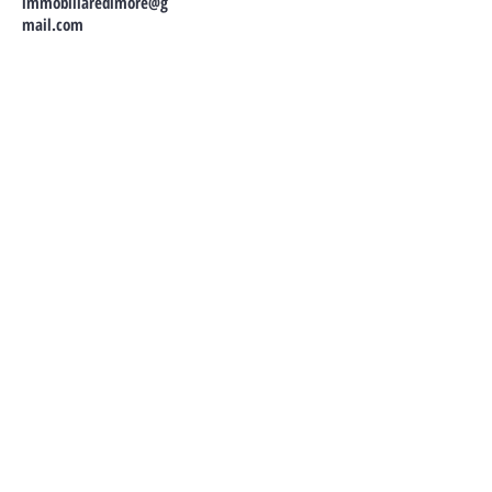
immobiliaredimore@g
mail.com
CONTATTA I NOSTRI AGENTI:
Tel:
+39 040 96 52 152
Email:
immobiliaredimore@gmail.com
P.IVA
01360000325
Via Diaz, 3
34121 - Trieste
ITALY
ALTERNATIVAMENTE POTETE
CONTATTARCI RIEMPIENDO I
SEGUENTI CAMPI: